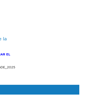
e la
IAR EL
GDE_2025