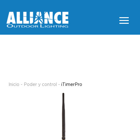
iTimerPro
PODER Y CONTROL
Inicio
-
Poder y control
-
iTimerPro