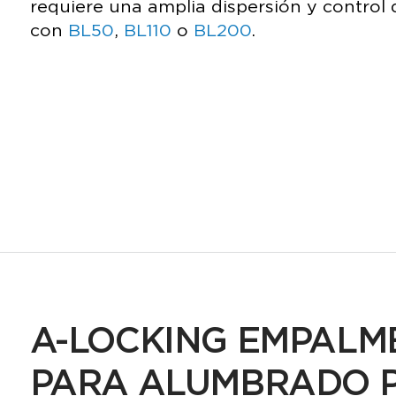
requiere una amplia dispersión y contro
con
BL50
,
BL110
o
BL200
.
A-LOCKING EMPALM
PARA ALUMBRADO P