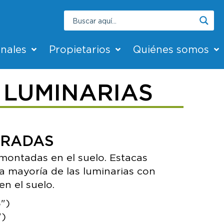
onales
Propietarios
Quiénes somos
 LUMINARIAS
URADAS
 montadas en el suelo. Estacas
a mayoría de las luminarias con
n el suelo.
")
")