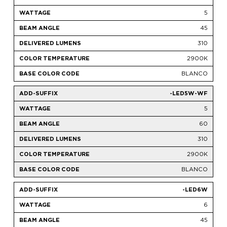
5
45
310
2900K
BLANCO
-LED5W-WF
5
60
310
2900K
BLANCO
-LED6W
6
45