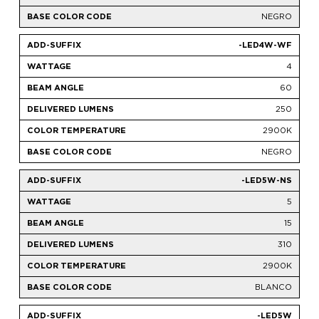
NEGRO
-LED4W-WF
4
60
250
2900K
NEGRO
-LED5W-NS
5
15
310
2900K
BLANCO
-LED5W