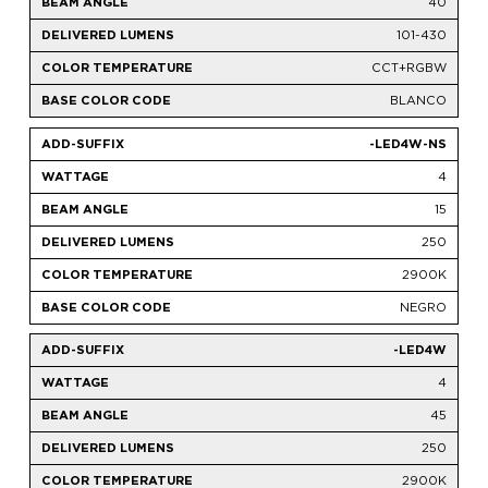
40
101-430
CCT+RGBW
BLANCO
-LED4W-NS
4
15
250
2900K
NEGRO
-LED4W
4
45
250
2900K