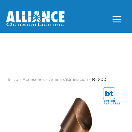
BL200
ACENTO/ILUMINACIÓN
Inicio
-
Accesorios
-
Acento/iluminación
-
BL200