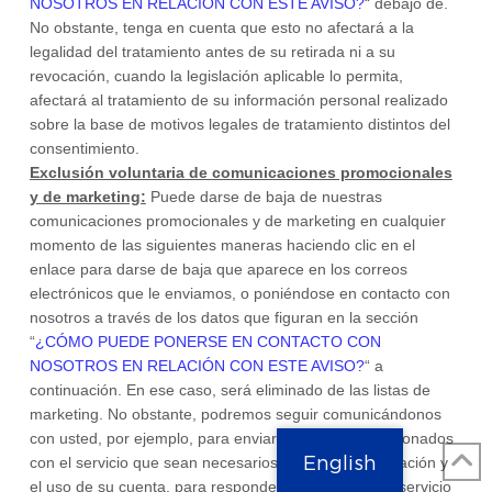
NOSOTROS EN RELACIÓN CON ESTE AVISO?
“
debajo de
.
No obstante, tenga en cuenta que esto no afectará a la
legalidad del tratamiento antes de su retirada ni a su
revocación,
cuando la legislación aplicable lo permita,
afectará al tratamiento de su información personal realizado
sobre la base de motivos legales de tratamiento distintos del
consentimiento.
Exclusión voluntaria de comunicaciones promocionales
y de marketing:
Puede darse de baja de nuestras
comunicaciones promocionales y de marketing en cualquier
momento de las siguientes maneras
haciendo clic en el
enlace para darse de baja que aparece en los correos
electrónicos que le enviamos,
o poniéndose en contacto con
nosotros a través de los datos que figuran en la sección
“
¿CÓMO PUEDE PONERSE EN CONTACTO CON
NOSOTROS EN RELACIÓN CON ESTE AVISO?
“
a
continuación. En ese caso, será eliminado de las listas de
marketing. No obstante, podremos seguir comunicándonos
con usted, por ejemplo, para enviarle mensajes relacionados
English
con el servicio que sean necesarios para la administración y
el uso de su cuenta, para responder a solicitudes de servicio