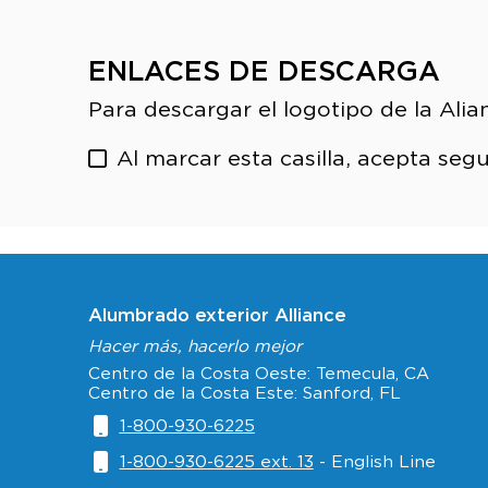
ENLACES DE DESCARGA
Para descargar el logotipo de la Ali
Al marcar esta casilla, acepta segu
Alumbrado exterior Alliance
Hacer más, hacerlo mejor
Centro de la Costa Oeste: Temecula, CA
Centro de la Costa Este: Sanford, FL
1-800-930-6225
1-800-930-6225 ext. 13
- English Line