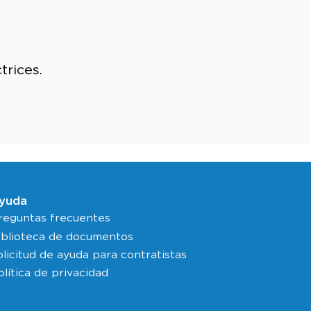
trices.
yuda
reguntas frecuentes
iblioteca de documentos
olicitud de ayuda para contratistas
olítica de privacidad