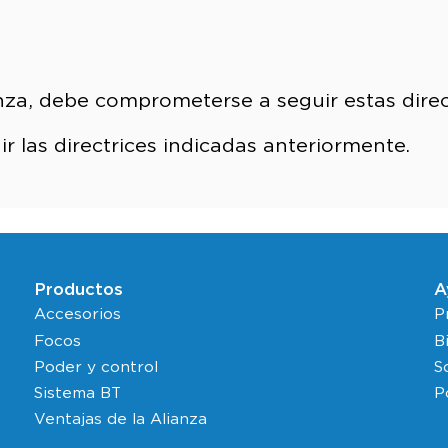
anza, debe comprometerse a seguir estas direc
ir las directrices indicadas anteriormente.
Productos
A
Accesorios
P
Focos
B
Poder y control
S
Sistema BT
P
Ventajas de la Alianza