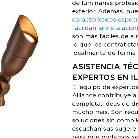
de luminarias profesi
exterior. Además, nue
características espec
facilitan la instalación
son más fáciles de al
lo que los contratist
localmente de forma 
ASISTENCIA TÉ
EXPERTOS EN I
El equipo de expertos
Alliance contribuye 
completa, ideas de dis
mucho más. Son recu
soluciones sin compli
escuchan sus sugeren
para que podamos se