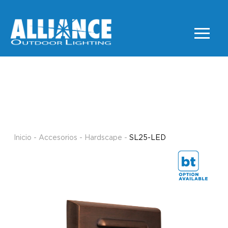
SL25-LED
HARDSCAPE
Inicio
-
Accesorios
-
Hardscape
-
SL25-LED