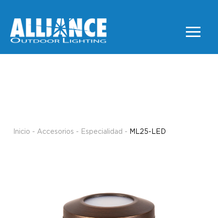
ML25-LED
ESPECIALIDAD
Inicio
-
Accesorios
-
Especialidad
-
ML25-LED