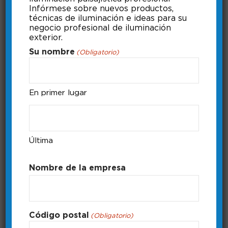
Infórmese sobre nuevos productos,
técnicas de iluminación e ideas para su
negocio profesional de iluminación
exterior.
Descargar la aplicación bt
Su nombre
(Obligatorio)
La aplicación bt está disponible en
App Store para dispositivos apple y
en GooglePlay Store para dispositivos
En primer lugar
android.
Duración: 0:47
Última
Nombre de la empresa
Código postal
(Obligatorio)