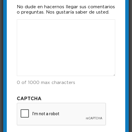
No dude en hacernos llegar sus comentarios
Primeros pasos
o preguntas. Nos gustaría saber de usted.
Cómo empezar.
Duración: 0:46
0 of 1000 max characters
CAPTCHA
Proteja su red
Aprenda a impedir el acceso no