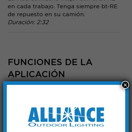
en cada trabajo. Tenga siempre bt-RE
de repuesto en su camión.
Duración: 2:32
FUNCIONES DE LA
APLICACIÓN
×