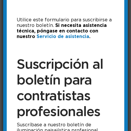
Utilice este formulario para suscribirse a
nuestro boletín.
Si necesita asistencia
bt Introducción
técnica, póngase en contacto con
La BL200-bt es una luminaria LED
nuestro
Servicio de asistencia
.
integrada con tecnología de cambio
de color RGB+TCC, junto con
Suscripción al
funciones de regulación y agrupación.
Duración 0:44
boletín para
contratistas
profesionales
Suscríbase a nuestro boletín de
iluminación paisajística profesional