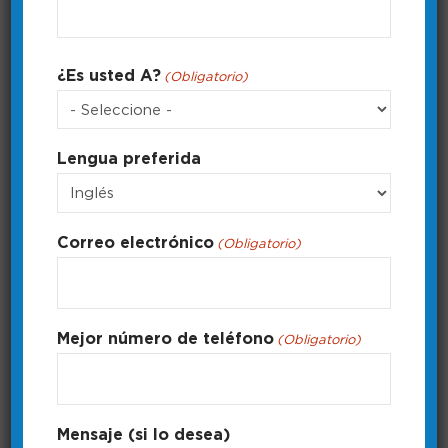
Código
¿Es usted A?
(Obligatorio)
postal
Funciones básicas de bt
Aprende los fundamentos de la
fijación bt.
Lengua preferida
Duración: 3:18
Correo electrónico
(Obligatorio)
Mejor número de teléfono
(Obligatorio)
Mensaje (si lo desea)