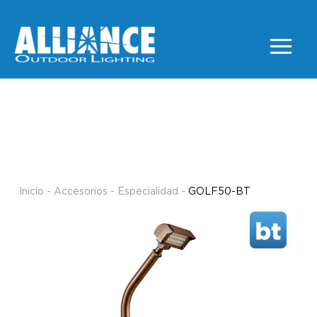
GOLF50-BT
ESPECIALIDAD
Inicio
-
Accesorios
-
Especialidad
-
GOLF50-BT