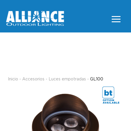
GL100
LUCES EMPOTRADAS
Inicio
-
Accesorios
-
Luces empotradas
-
GL100