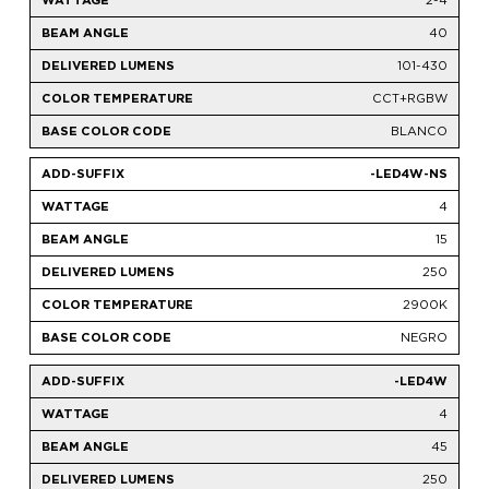
40
101-430
CCT+RGBW
BLANCO
-LED4W-NS
4
15
250
2900K
NEGRO
-LED4W
4
45
250