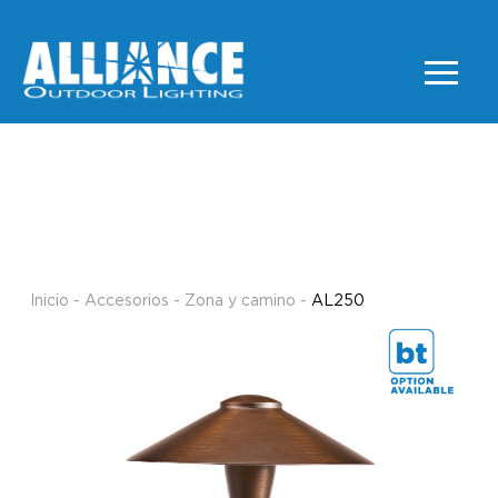
AL250
ZONA Y CAMINO
Inicio
-
Accesorios
-
Zona y camino
-
AL250