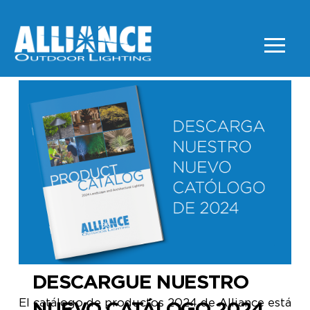
DESCARGUE NUESTRO
El catálogo de productos 2024 de Alliance está
NUEVO CATÁLOGO 2024