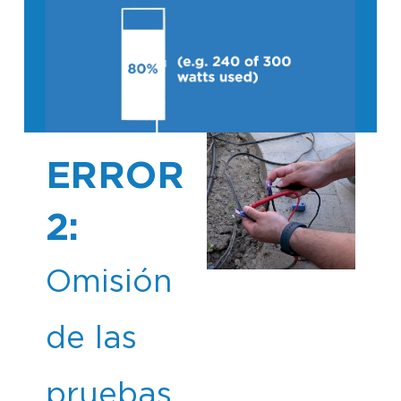
ERROR
2:
Omisión
de las
pruebas