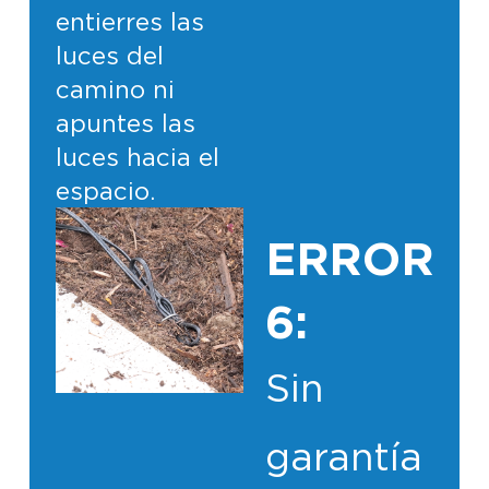
entierres las
luces del
camino ni
apuntes las
luces hacia el
espacio.
ERROR
6:
Sin
garantía